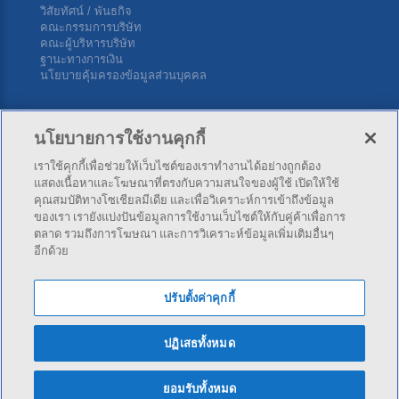
วิสัยทัศน์ / พันธกิจ
คณะกรรมการบริษัท
คณะผู้บริหารบริษัท
ฐานะทางการเงิน
นโยบายคุ้มครองข้อมูลส่วนบุคคล
ติดต่อเรา
นโยบายการใช้งานคุกกี้
เราใช้คุกกี้เพื่อช่วยให้เว็บไซต์ของเราทำงานได้อย่างถูกต้อง
บริษัท ไทยพัฒนาประกันภัย จำกัด (มหาชน) สำนักงานใหญ่ 34
แสดงเนื้อหาและโฆษณาที่ตรงกับความสนใจของผู้ใช้ เปิดให้ใช้
ซ.สุขุมวิท 4 (นานาใต้) ถ.สุขุมวิท แขวงคลองเตย เขตคลองเตย กทม.
คุณสมบัติทางโซเชียลมีเดีย และเพื่อวิเคราะห์การเข้าถึงข้อมูล
10110
ของเรา เรายังแบ่งปันข้อมูลการใช้งานเว็บไซต์ให้กับคู่ค้าเพื่อการ
ตลาด รวมถึงการโฆษณา และการวิเคราะห์ข้อมูลเพิ่มเติมอื่นๆ
อีกด้วย
โทร:
02-253-4141
,
02-253-4343
โทรสาร: 02-254-5500
ปรับตั้งค่าคุกกี้
ปฏิเสธทั้งหมด
© 2026 Thai Pattana Insurance PCL. - All rights reserved.
ยอมรับทั้งหมด