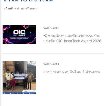
หน้าหลัก
>
ข่าวสาร/กิจกรรม
01
ก.ค.
2569
📢 ชวนน้องๆ และทีมนวัตกรรมร่วม
แข่งขัน OIC InsurTech Award 2026
จัดโดยสํานักงาน คปภ. (OIC) และ
ศูนย์ Center of InsurTech Thailand
(CIT)
02
ก.ค.
2568
สาขายะลา มอบสินไหม 1 ล้านบาท