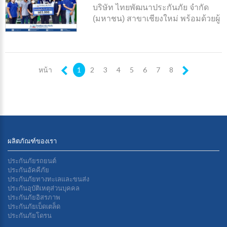
บริษัท ไทยพัฒนาประกันภัย จำกัด
(มหาชน) สาขาเชียงใหม่ พร้อมด้วยผู้
ประกอบกิจการสถานตรวจสภาพรถ
น้องเมย์บริการ (พ.รุ่งเรืองกิจ) เป็นผู้
แทนบริษัทฯ มอบเงินค่าสินไหมฯให้
กับนางอำพร กันเพชร์ ทายาทผู้
หน้า
1
2
3
4
5
6
7
8
ประสบภัยนายอนุพันธ์ กันเพชร์ เป็น
จำนวนเงิน 503,000 บาท
ผลิตภัณฑ์ของเรา
ประกันภัยรถยนต์
ประกันอัคคีภัย
ประกันภัยทางทะเลเเละขนส่ง
ประกันอุบัติเหตุส่วนบุคคล
ประกันภัยอิสรภาพ
ประกันภัยเบ็ดเตล็ด
ประกันภัยโดรน