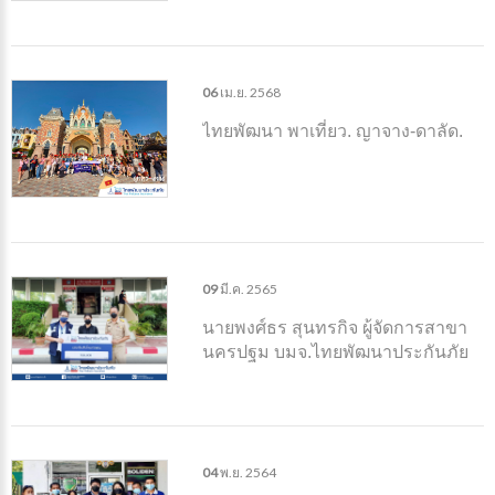
06
เม.ย.
2568
ไทยพัฒนา พาเที่ยว. ญาจาง-ดาลัด.
09
มี.ค.
2565
นายพงศ์ธร สุนทรกิจ ผู้จัดการสาขา
นครปฐม บมจ.ไทยพัฒนาประกันภัย
มอบสินไหมฯ จำนวน 500,000 บาท
ให้กับน.ส.ปภัสสร รอดภัย ทายาทผู้
เสียชีวิต
04
พ.ย.
2564