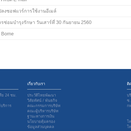
แปลงซอฟแวร์การใช้งานอีเมล์
อมบำรุงรักษา วันเสาร์ที่ 30 กันยายน 2560
e Borne
เกี่ยวกับเรา
ติ
สีย 24 ชม.
ประวัติไทยพัฒนา
บร
วิสัยทัศน์ / พันธกิจ
ซ.
บริการ
คณะกรรมการบริษัท
กท
คณะผู้บริหารบริษัท
ฐานะทางการเงิน
นโยบายคุ้มครอง
โ
ข้อมูลส่วนบุคคล
โท