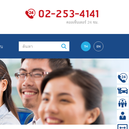
ทน
TH
EN