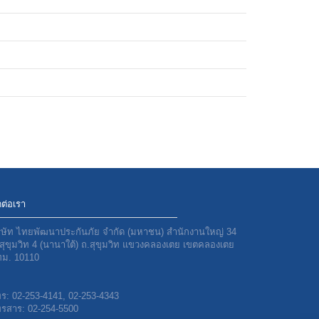
ดต่อเรา
ิษัท ไทยพัฒนาประกันภัย จำกัด (มหาชน) สำนักงานใหญ่ 34
สุขุมวิท 4 (นานาใต้) ถ.สุขุมวิท แขวงคลองเตย เขตคลองเตย
ม. 10110
ทร:
02-253-4141
,
02-253-4343
รสาร: 02-254-5500